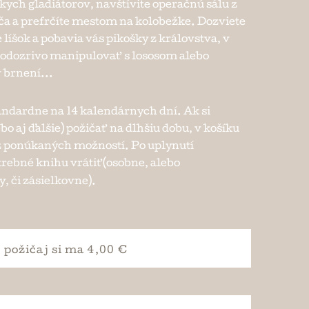
kych gladiátorov, navštívite operačnú sálu z
ča a prefrčíte mestom na kolobežke. Dozviete
 líšok a pobavia vás pikošky z královstva, v
podozrivo manipulovať s lososom alebo
 brnení...
andardne na 14 kalendárnych dní. Ak si
ebo aj ďalšie) požičať na dlhšiu dobu, v košíku
e z ponúkaných možností. Po uplynutí
trebné knihu vrátiť (osobne, alebo
, či zásielkovne).
požičaj si
ma 4,00 €