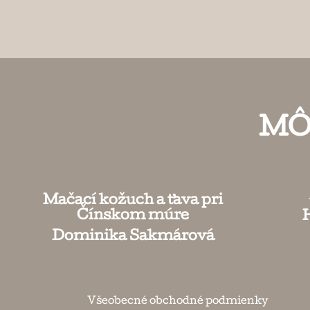
MÔ
Mačací kožuch a ťava pri
Čínskom múre
Dominika Sakmárová
Všeobecné obchodné podmienky