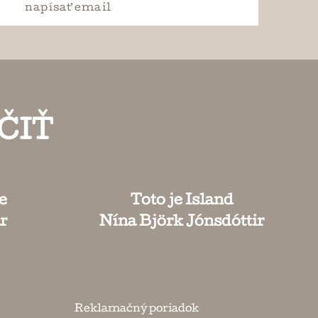
napísať
email
ČIŤ
e
Toto je Island
r
Nína Björk Jónsdóttir
Reklamačný poriadok