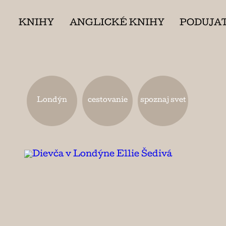
KNIHY
ANGLICKÉ KNIHY
PODUJA
Londýn
cestovanie
spoznaj svet