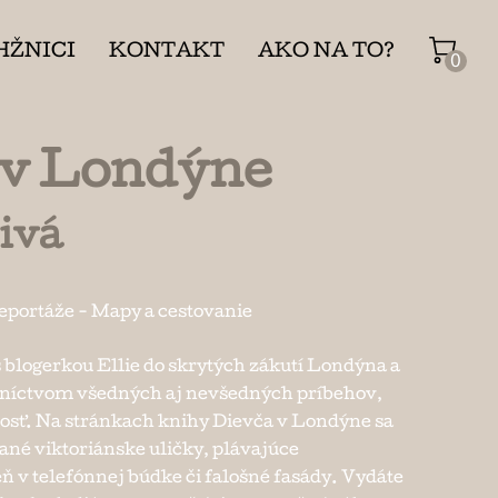
HŽNICI
KONTAKT
AKO NA TO?
0
 v Londýne
ivá
reportáže
-
Mapy a cestovanie
s blogerkou Ellie do skrytých zákutí Londýna a
dníctvom všedných aj nevšedných príbehov,
vosť. Na stránkach knihy Dievča v Londýne sa
né viktoriánske uličky, plávajúce
ň v telefónnej búdke či falošné fasády. Vydáte