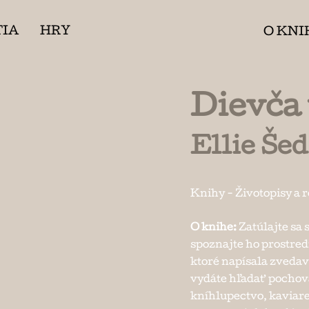
TIA
HRY
O KNI
Dievča
Ellie Šed
Knihy
-
Životopisy a 
O knihe:
Zatúlajte sa 
spoznajte ho prostre
ktoré napísala zveda
vydáte hľadať pochova
kníhlupectvo, kaviare