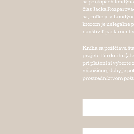
sa po stopách londýns
čias Jacka Rozparova
sa, koľko je v Londýne
ktorom je nelegálne 
navštíviť parlament v
Kniha sa požičiava št
prajete túto knihu (al
pri platení si vybert
výpožičnej doby je po
prostredníctvom pošty