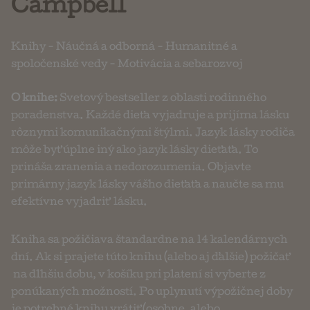
Campbell
Knihy
-
Náučná a odborná
-
Humanitné a
spoločenské vedy
-
Motivácia a sebarozvoj
O knihe:
Svetový bestseller z oblasti rodinného
poradenstva. Každé dieťa vyjadruje a prijíma lásku
rôznymi komunikačnými štýlmi. Jazyk lásky rodiča
môže byť úplne iný ako jazyk lásky dieťaťa. To
prináša zranenia a nedorozumenia. Objavte
primárny jazyk lásky vášho dieťaťa a naučte sa mu
efektívne vyjadriť lásku.
Kniha sa požičiava štandardne na 14 kalendárnych
dní. Ak si prajete túto knihu (alebo aj ďalšie) požičať
na dlhšiu dobu, v košíku pri platení si vyberte z
ponúkaných možností. Po uplynutí výpožičnej doby