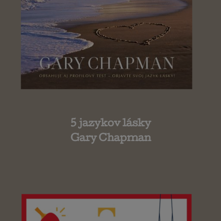
5 jazykov lásky
Gary Chapman