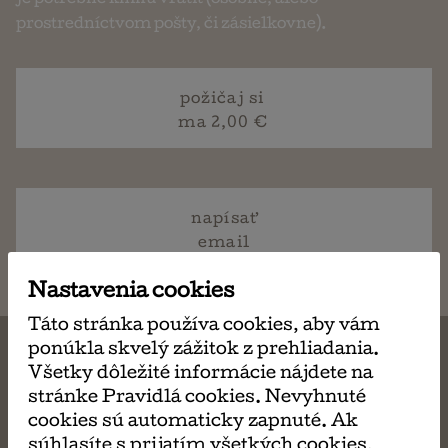
je potrebné knihu vrátiť (osobne, alebo
prostredníctvom pošty, či zásielkovne).
požičaj si
ma 2,00 €
napísať
email
Nastavenia cookies
Táto stránka používa cookies, aby vám
ponúkla skvelý zážitok z prehliadania.
Všetky dôležité informácie nájdete na
stránke Pravidlá cookies. Nevyhnuté
MÔŽE SA VÁM TIEŽ
cookies sú automaticky zapnuté. Ak
súhlasíte s prijatím všetkých cookies,