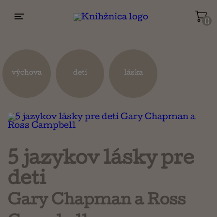
0
Životopisy a reportáže
Kuchárky
výchova
deti
láska
Mapy a cestovanie
Náboženstvo a ezoterika
5 jazykov lásky pre
deti
Gary Chapman a Ross