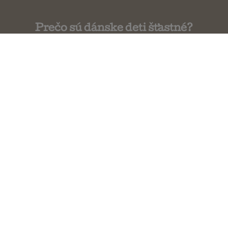
Prečo sú dánske deti šťastné?
Jessica Joelle Alexanderová
Dar
Stefanos Xenakis
Dobré vibrácie, dobrý život
Vex King
Všeobecné obchodné podmienky