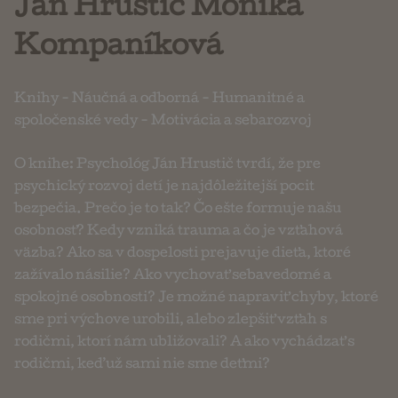
Ján Hrustič Monika
Kompaníková
Knihy
-
Náučná a odborná
-
Humanitné a
spoločenské vedy
-
Motivácia a sebarozvoj
O knihe: Psychológ Ján Hrustič tvrdí, že pre
psychický rozvoj detí je najdôležitejší pocit
bezpečia. Prečo je to tak? Čo ešte formuje našu
osobnosť? Kedy vzniká trauma a čo je vzťahová
väzba? Ako sa v dospelosti prejavuje dieťa, ktoré
zažívalo násilie? Ako vychovať sebavedomé a
spokojné osobnosti? Je možné napraviť chyby, ktoré
sme pri výchove urobili, alebo zlepšiť vzťah s
rodičmi, ktorí nám ubližovali? A ako vychádzať s
rodičmi, keď už sami nie sme deťmi?