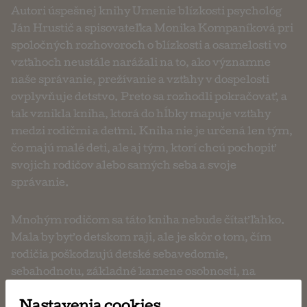
Autori úspešnej knihy Umenie blízkosti psychológ
Ján Hrustič a spisovateľka Monika Kompaníková pri
spoločných rozhovoroch o blízkosti a osamelosti vo
vzťahoch neustále narážali na to, ako významne
naše správanie, prežívanie a vzťahy v dospelosti
ovplyvňuje detstvo. Preto sa rozhodli pokračovať, a
tak vznikla kniha, ktorá do hĺbky mapuje vzťahy
medzi rodičmi a deťmi. Kniha nie je určená len tým,
čo majú malé deti, ale aj tým, ktorí chcú pochopiť
svojich rodičov alebo samých seba a svoje
správanie.
Mnohým rodičom sa táto kniha nebude čítať ľahko.
Mala by byť o detskom raji, ale je skôr o tom, čím
rodičia poškodzujú detské sebavedomie,
sebahodnotu, základné kamene osobnosti, na
ktorých bude stáť aj v dospelosti jeho prežívanie.