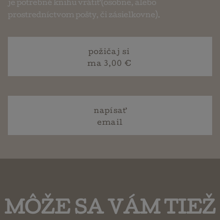
je potrebné knihu vrátiť (osobne, alebo
prostredníctvom pošty, či zásielkovne).
požičaj si
ma 3,00 €
napísať
email
MÔŽE SA VÁM TIEŽ