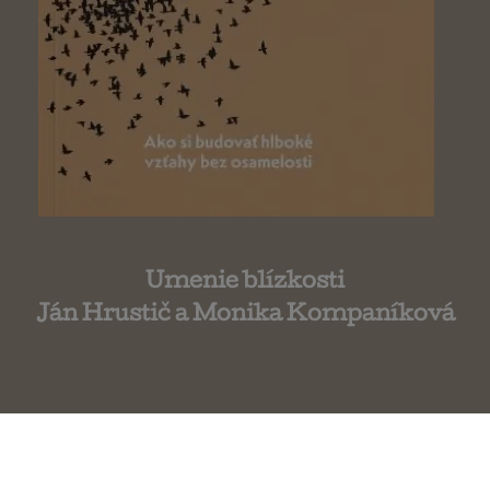
Umenie blízkosti
Ján Hrustič a Monika Kompaníková