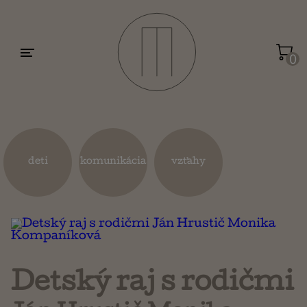
Motivácia a sebarozvoj
Umenie a dizajn
0
Životopisy a reportáže
Kuchárky
deti
komunikácia
vzťahy
Mapy a cestovanie
Náboženstvo a ezoterika
Detský raj s rodičmi