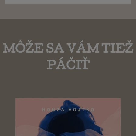
MÔŽE SA VÁM TIEŽ
PÁČIŤ