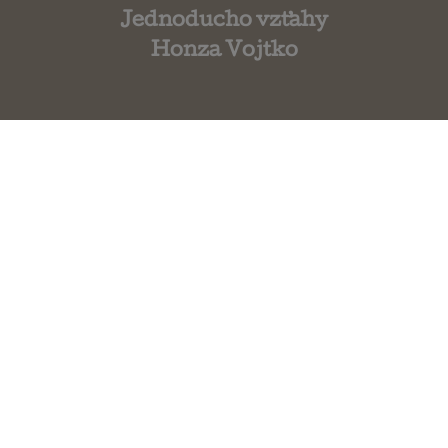
Jednoducho vzťahy
Honza Vojtko