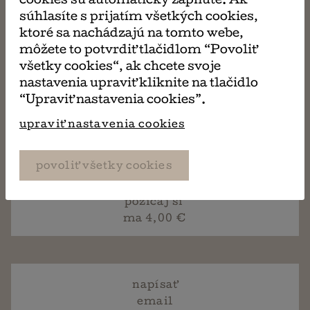
cookies sú automaticky zapnuté. Ak
súhlasíte s prijatím všetkých cookies,
a ďalšie...
ktoré sa nachádzajú na tomto webe,
môžete to potvrdiť tlačidlom “Povoliť
Kniha sa požičiava štandardne na 14 kalendárnych
všetky cookies“, ak chcete svoje
dní. Ak si prajete túto knihu (alebo aj ďalšie) požičať
nastavenia upraviť kliknite na tlačidlo
na dlhšiu dobu, v košíku pri platení si vyberte z
“Upraviť nastavenia cookies”.
ponúkaných možností. Po uplynutí výpožičnej doby
upraviť nastavenia cookies
je potrebné knihu vrátiť (osobne, alebo
prostredníctvom pošty, či zásielkovne).
povoliť všetky cookies
požičaj si
ma 4,00 €
napísať
email