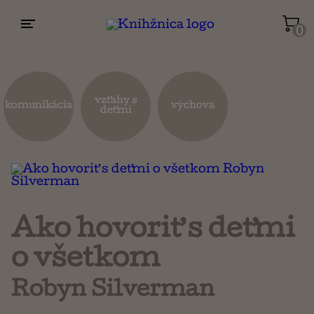
0
Životopisy a reportáže
Kuchárky
vzťahy s
komunikácia
výchova
deťmi
Mapy a cestovanie
Náboženstvo a ezoterika
Ako hovoriť s deťmi
o všetkom
Robyn Silverman