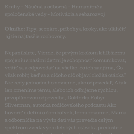
Knihy
-
Náučná a odborná
-
Humanitné a
spoločenské vedy
-
Motivácia a sebarozvoj
O knihe:
Tipy, scenáre, príbehy a kroky, ako uľahčiť
aj tie najťažšie rozhovory.
Nepanikárte. Vieme, že prvým krokom k hlbšiemu
spojeniu s našimi deťmi je schopnosť komunikovať,
vcítiť sa a odpovedať na všetko, čo ich zaujíma. Čo
však robiť, keď sa z ničoho nič objaví zložitá otázka?
Niekedy jednoducho nevieme, ako odpovedať. A tak
len zmeníme tému, alebo ich odbijeme rýchlou,
prvoplánovou odpoveďou. Doktorka Robyn
Silverman, autorka rodičovského podcastu Ako
hovoriť s deťmi o čomkoľvek, tomu rozumie. Mama
a odborníčka na vývin detí vás prevedie celým
spektrom zvedavých detských otázok a predostrie