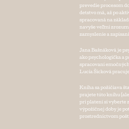
prevedie procesom do
detstvo má, až po aktí
spracovaná na základe
navyše veľmi zrozumit
zamyslenie a zapísan
Jana Bašnáková je ps
ako psychologička a p
spracovaní emočných 
Lucia Šicková pracuje
Kniha sa požičiava št
prajete túto knihu (ale
pri platení si vybert
výpožičnej doby je po
prostredníctvom pošty