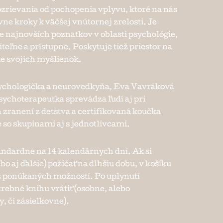
zrievania od pochopenia vplyvu, ktoré na nás
vne kroky k väčšej vnútornej zrelosti. Je
 najnovších poznatkov v oblasti psychológie,
eľne a prístupne. Poskytuje tiež priestor na
ie svojich myšlienok.
ychologička a neurovedkyňa, Eva Vavráková
sychoterapeutka sprevádza ľudí aj pri
zranení z detstva a certifikovaná koučka
 so skupinami aj s jednotlivcami.
andardne na 14 kalendárnych dní. Ak si
bo aj ďalšie) požičať na dlhšiu dobu, v košíku
e z ponúkaných možností. Po uplynutí
trebné knihu vrátiť (osobne, alebo
, či zásielkovne).