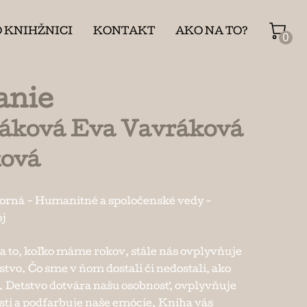
O KNIHŽNICI
KONTAKT
AKO NA TO?
0
anie
áková Eva Vavráková
ková
borná
-
Humanitné a spoločenské vedy
-
oj
a to, koľko máme rokov, stále nás ovplyvňuje
tstvo. Čo sme v ňom dostali či nedostali, ako
i. Detstvo dotvára našu osobnosť, ovplyvňuje
sti a podfarbuje naše emócie. Kniha vás