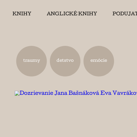
KNIHY
ANGLICKÉ KNIHY
PODUJA
traumy
detstvo
emócie