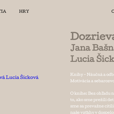
TIA
HRY
Dozriev
Jana Bašn
Lucia Šic
Knihy
-
Náučná a od
Motivácia a sebarozv
O knihe: Bez ohľadu n
to, ako sme prežili de
sme sa prevažne cítil
naše vzťahy v dospelo