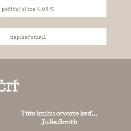
požičaj si
ma 4,00 €
napísať
email
ČIŤ
Túto knihu otvorte keď...
Julie Smith