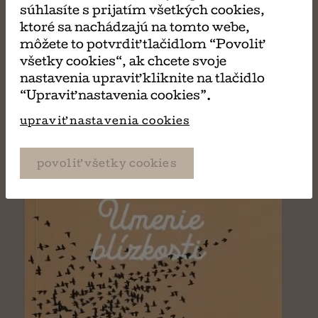
súhlasíte s prijatím všetkých cookies,
MÔŽE SA VÁM TIEŽ
ktoré sa nachádzajú na tomto webe,
môžete to potvrdiť tlačidlom “Povoliť
PÁČIŤ
všetky cookies“, ak chcete svoje
nastavenia upraviť kliknite na tlačidlo
“Upraviť nastavenia cookies”.
upraviť nastavenia cookies
povoliť všetky cookies