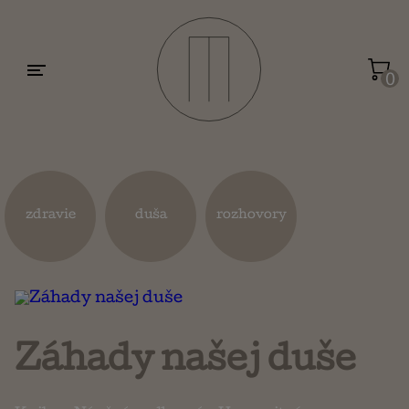
Motivácia a sebarozvoj
Umenie a dizajn
0
Životopisy a reportáže
Kuchárky
zdravie
duša
rozhovory
Mapy a cestovanie
Náboženstvo a ezoterika
Záhady našej duše