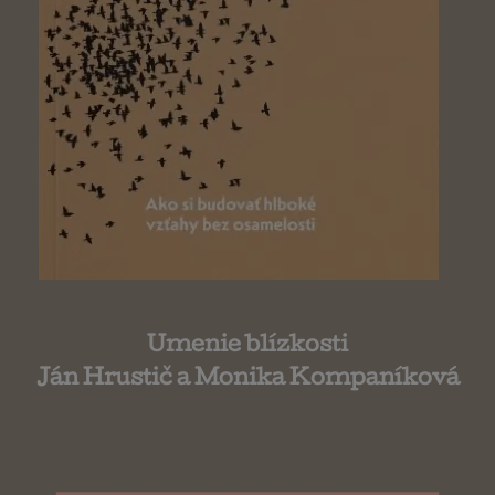
Umenie blízkosti
Ján Hrustič a Monika Kompaníková