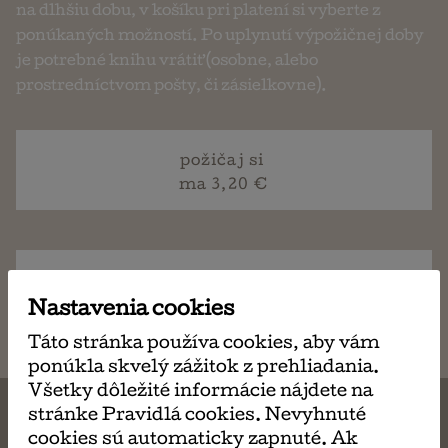
na dlhšiu dobu, v košíku pri platení si vyberte z
ponúkaných možností. Po uplynutí výpožičnej doby
je potrebné knihu vrátiť (osobne, alebo
prostredníctvom pošty, či zásielkovne).
požičaj si
ma 3,20 €
napísať
email
Nastavenia cookies
Táto stránka používa cookies, aby vám
ponúkla skvelý zážitok z prehliadania.
Všetky dôležité informácie nájdete na
stránke Pravidlá cookies. Nevyhnuté
cookies sú automaticky zapnuté. Ak