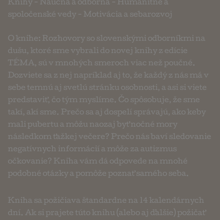
Knihy
-
Náučná a odborná
-
Humanitné a
spoločenské vedy
-
Motivácia a sebarozvoj
O knihe: Rozhovory so slovenskými odborníkmi na
dušu, ktoré sme vybrali do novej knihy z edície
TÉMA, sú v mnohých smeroch viac než poučné.
Dozviete sa z nej napríklad aj to, že každý z nás má v
sebe temnú aj svetlú stránku osobnosti, a asi si viete
predstaviť, čo tým myslíme. Čo spôsobuje, že sme
takí, akí sme. Prečo sa aj dospelí správajú, ako keby
mali pubertu a môžu naozaj byť nočné mory
následkom ťažkej večere? Prečo nás baví sledovanie
negatívnych informácií a môže za autizmus
očkovanie? Kniha vám dá odpovede na mnohé
podobné otázky a pomôže poznať samého seba.
Kniha sa požičiava štandardne na 14 kalendárnych
dní. Ak si prajete túto knihu (alebo aj ďalšie) požičať