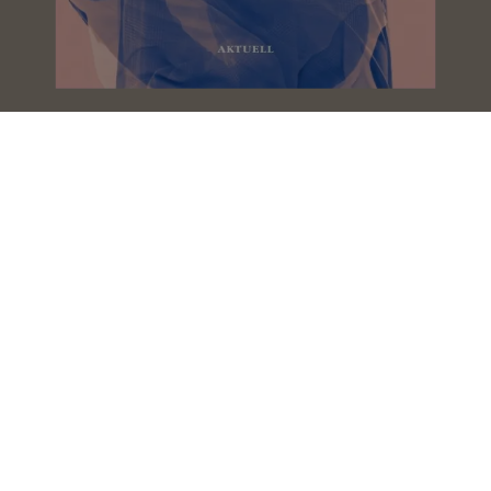
Jednoducho vzťahy
Honza Vojtko
Toto by si mali prečítať všetci, ktorých
máte radi
Philippa Perry
Prečo mi to nikto nepovedal?
Julie Smith