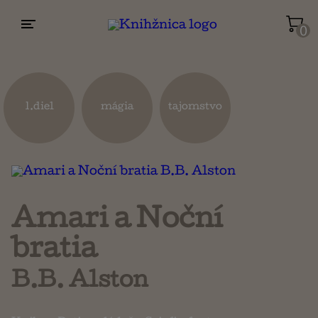
0
Životopisy a reportáže
Kuchárky
1.diel
mágia
tajomstvo
Mapy a cestovanie
Náboženstvo a ezoterika
Amari a Noční
bratia
B.B. Alston