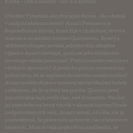
Knihy
-
Deti a mládež
-
Sci-fi a fantasy
O knihe: Vyrastala ako obyčajné dievča. Ako obstojí
v nadprirodzenom svete? Amari Petersová je
dvanásťročné dievča, ktoré žije v chudobnej štvrti s
mamou a so starším bratom Quintonom. Bystrý a
obľúbený chlapec sa však jedného dňa záhadne
vyparí a Amari nechápe, prečo sa jeho zmiznutiu
nevenuje väčšia pozornosť. Prečo to neodvysielali vo
všetkých správach? A prečo ho polícia automaticky
podozrieva, že sa zaplietol do niečoho nezákonného?
Amari neskôr objaví v bratovej skrini tikajúci kufrík
s odkazom, že je určený len pre ňu. Quinton pred
ňou očividne tajil oveľa viac, než si myslela. Nechal
jej pozvánku na letný výcvik v akomsi tajnom Úrade
nadprirodzených vecí. Amari netuší, o čo ide, ale je
presvedčená, že práve tam sa dozvie viac o bratovom
zmiznutí. Musí si však zvyknúť na myšlienku, že