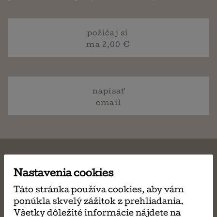
požičaj si
ma 2,00 €
napísať
email
Nastavenia cookies
MÔŽE SA VÁM TIEŽ
Táto stránka používa cookies, aby vám
ponúkla skvelý zážitok z prehliadania.
PÁČIŤ
Všetky dôležité informácie nájdete na