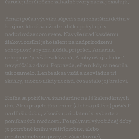
čarodejníci či rôzne záhadné tvory naozaj existujú.
Amari počas výcviku súperí s najbohatšími deťmi v
krajine, ktoré sa už odmalička pohybujú v
nadprirodzenom svete. Navyše úrad každému
žiakovi zosilní jeho talent na nadprirodzenú
schopnosť, aby mu slúžila pri práci. Amarina
schopnosť je však zakázaná. Akoby už aj tak dosť
nevytŕčala z davu… Popravde, ešte nikdy sa necítila
tak osamelo. Lenže ak sa vzdá a nezvládne tri
skúšky, možno nikdy nezistí, čo sa stalo jej bratovi.
Kniha sa požičiava štandardne na 14 kalendárnych
dní. Ak si prajete túto knihu (alebo aj ďalšie) požičať
na dlhšiu dobu, v košíku pri platení si vyberte z
ponúkaných možností. Po uplynutí výpožičnej doby
je potrebné knihu vrátiť (osobne, alebo
prostredníctvom pošty, či zásielkovne).