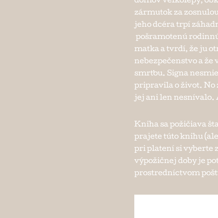
domov veľkolepý, obk
zármutok za zosnulo
jeho dcéra trpí záhad
pošramotenú rodinnú p
matka a tvrdí, že ju o
nebezpečenstvo a že vr
smrťou. Signa nesmie 
pripravila o život. No
jej ani len nesnívalo.
Kniha sa požičiava št
prajete túto knihu (ale
pri platení si vybert
výpožičnej doby je po
prostredníctvom pošty