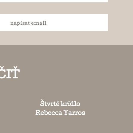
napísať
email
ČIŤ
Štvrté krídlo
Rebecca Yarros