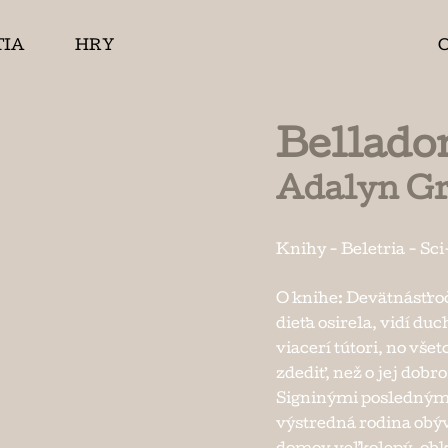
TIA
HRY
Bellado
Adalyn Gr
Knihy
-
Beletria
-
Sci
O knihe: Devätnásťroč
dieťa osirela, vidí du
viacerí tútori, no vše
zdediť, než o jej dobr
Signinými poslednými
výstredná rodina obýv