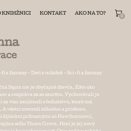
O KNIHŽNICI
KONTAKT
AKO NA TO?
0
nna
ace
-fi a fantasy
-
Deti a mládež
-
Sci-fi a fantasy
ná Signa nie je obyčajné dievča. Ešte ako
chov a rozpráva sa so smrťou. Vychovávali ju
tci sa viac zaujímali o bohatstvo, ktoré má
o. A všetci zomreli záhadne a priskoro.
 žijúcimi príbuznými sú Hawthornovci,
ajúca sídlo Thorn Grove. Hoci je jej nový