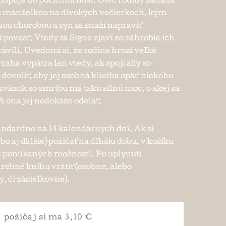
lopuje ho pochmúrnosť. Otec rodiny zaháňa
u manželkou na divokých večierkoch, kým
nou chorobou a syn sa snaží napraviť
ovesť. Vtedy sa Signe zjaví zo záhrobia ich
trávili. Uvedomí si, že rodine hrozí veľké
aha vypátra len vtedy, ak spojí sily so
dovoliť, aby jej osobná kliatba opäť niekoho
 zväzok so smrťou má takú silnú moc, o akej sa
 A ona jej nedokáže odolať.
andardne na 14 kalendárnych dní. Ak si
bo aj ďalšie) požičať na dlhšiu dobu, v košíku
e z ponúkaných možností. Po uplynutí
trebné knihu vrátiť (osobne, alebo
, či zásielkovne).
požičaj si
ma 3,10 €