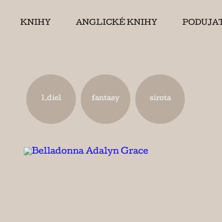
KNIHY
ANGLICKÉ KNIHY
PODUJA
1.diel
fantasy
sirota