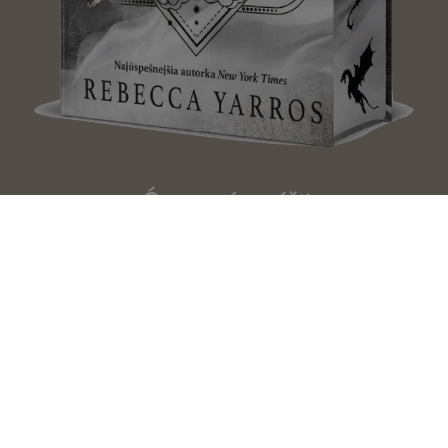
Ónyxová smŕšť
Rebecca Yarros
Veľmi tajný spolok svojráznych
čarodejníc
Sangu Mandanna
Polnočná knižnica