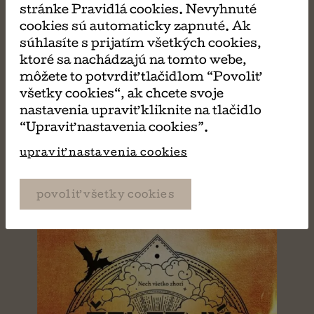
stránke Pravidlá cookies. Nevyhnuté
cookies sú automaticky zapnuté. Ak
súhlasíte s prijatím všetkých cookies,
MÔŽE SA VÁM TIEŽ
ktoré sa nachádzajú na tomto webe,
môžete to potvrdiť tlačidlom “Povoliť
PÁČIŤ
všetky cookies“, ak chcete svoje
nastavenia upraviť kliknite na tlačidlo
“Upraviť nastavenia cookies”.
upraviť nastavenia cookies
povoliť všetky cookies