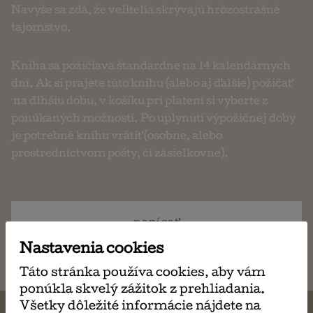
Navyše sa zdá, že velitelia skrývajú hrôzostrašné
tajomstvo.
Kniha sa požičiava štandardne na 14 kalendárnych
dní. Ak si prajete túto knihu (alebo aj ďalšie) požičať
na dlhšiu dobu, v košíku pri platení si vyberte z
ponúkaných možností. Po uplynutí výpožičnej doby
je potrebné knihu vrátiť (osobne, alebo
prostredníctvom pošty, či zásielkovne).
napísať
email
Nastavenia cookies
Táto stránka používa cookies, aby vám
ponúkla skvelý zážitok z prehliadania.
Všetky dôležité informácie nájdete na