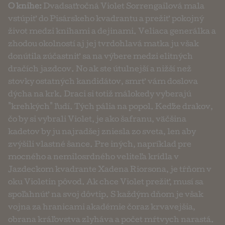
O knihe:
Dvadsaťročná Violet Sorrengailová mala
vstúpiť do Pisárskeho kvadrantu a prežiť pokojný
život medzi knihami a dejinami. Veliaca generálka a
zhodou okolností aj jej tvrdohlavá matka ju však
donútila zúčastniť sa na výbere medzi elitných
dračích jazdcov. No ak ste útulnejší a nižší než
stovky ostatných kandidátov, smrť vám doslova
dýcha na krk. Draci si totiž málokedy vyberajú
"krehkých" ľudí. Tých pália na popol. Keďže drakov,
čo by si vybrali Violet, je ako šafranu, väčšina
kadetov by ju najradšej zniesla zo sveta, len aby
zvýšili vlastné šance. Pre iných, napríklad pre
mocného a nemilosrdného veliteľa krídla v
Jazdeckom kvadrante Xadena Riorsona, je tŕňom v
oku Violetin pôvod. Ak chce Violet prežiť, musí sa
spoľahnúť na svoj dôvtip. S každým dňom je však
vojna za hranicami akadémie čoraz krvavejšia,
obrana kráľovstva zlyháva a počet mŕtvych narastá.