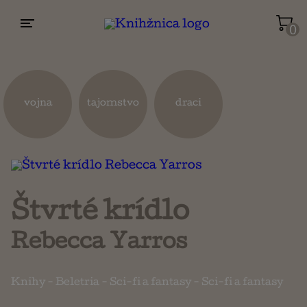
0
Životopisy a reportáže
Kuchárky
vojna
tajomstvo
draci
Mapy a cestovanie
Náboženstvo a ezoterika
Štvrté krídlo
Rebecca Yarros
Knihy
-
Beletria
-
Sci-fi a fantasy
-
Sci-fi a fantasy