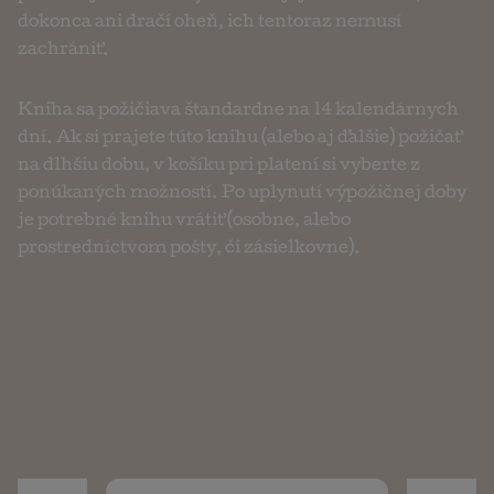
dokonca ani dračí oheň, ich tentoraz nemusí
zachrániť.
Kniha sa požičiava štandardne na 14 kalendárnych
dní. Ak si prajete túto knihu (alebo aj ďalšie) požičať
na dlhšiu dobu, v košíku pri platení si vyberte z
ponúkaných možností. Po uplynutí výpožičnej doby
je potrebné knihu vrátiť (osobne, alebo
prostredníctvom pošty, či zásielkovne).