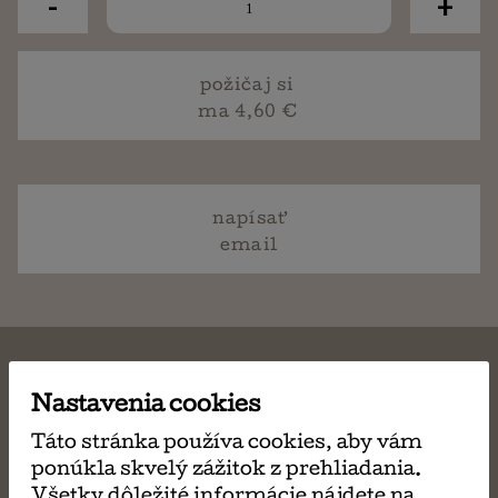
-
+
požičaj si
ma 4,60 €
napísať
email
Nastavenia cookies
MÔŽE SA VÁM TIEŽ
Táto stránka používa cookies, aby vám
ponúkla skvelý zážitok z prehliadania.
Všetky dôležité informácie nájdete na