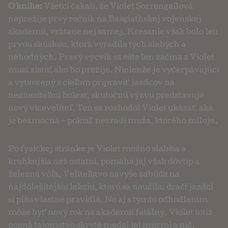
O knihe:
Všetci čakali, že Violet Sorrengailová
neprežije prvý ročník na Basgiathskej vojenskej
akadémii, vrátane nej samej. Kresanie však bolo len
prvou skúškou, ktorá vyradila tých slabých a
nehodných. Pravý výcvik sa ešte len začína a Violet
musí zistiť, ako ho prežije. Nielenže je vyčerpávajúci
a vytvorený s cieľom pripraviť jazdcov na
neznesiteľnú bolesť, skutočnú výzvu predstavuje
nový viceveliteľ. Ten sa rozhodol Violet ukázať, aká
je bezmocná - pokiaľ nezradí muža, ktorého miluje.
Po fyzickej stránke je Violet možno slabšia a
krehkejšia než ostatní, pomáha jej však dôvtip a
železná vôľa. Veliteľstvo navyše zabúda na
najdôležitejšiu lekciu, ktorú sa naučila: dračí jazdci
si píšu vlastné pravidlá. No aj s týmto odhodlaním
môže byť nový rok na akadémii fatálny. Violet totiž
pozná tajomstvo skryté medzi jej múrmi a nič,