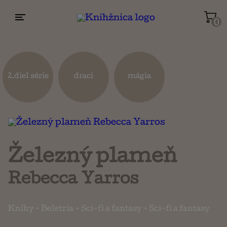
0
Životopisy a reportáže
Kuchárky
2.diel série
draci
mágia
Mapy a cestovanie
Náboženstvo a ezoterika
Železný plameň
Rebecca Yarros
Knihy
-
Beletria
-
Sci-fi a fantasy
-
Sci-fi a fantasy