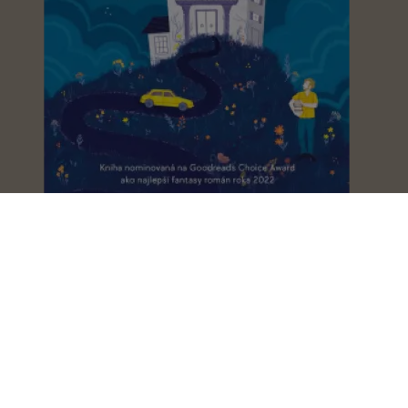
Veľmi tajný spolok svojráznych
čarodejníc
Sangu Mandanna
Babel