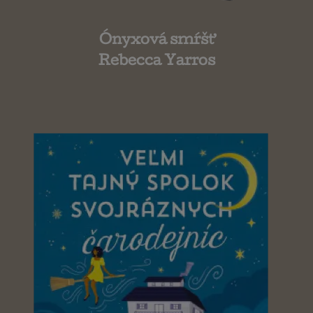
Ónyxová smŕšť
Rebecca Yarros