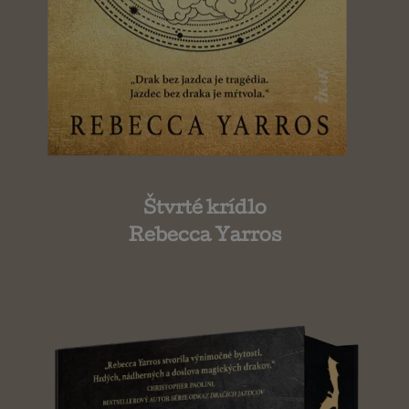
Štvrté krídlo
Rebecca Yarros