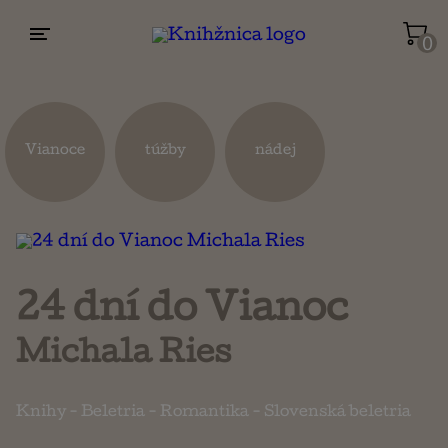
0
Životopisy a reportáže
Kuchárky
Vianoce
túžby
nádej
Mapy a cestovanie
Náboženstvo a ezoterika
24 dní do Vianoc
Michala Ries
Knihy
-
Beletria
-
Romantika
-
Slovenská beletria