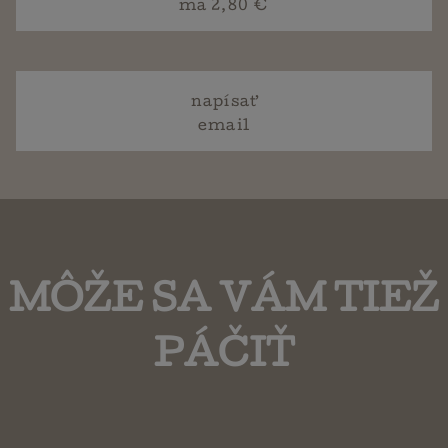
ma 2,80 €
napísať
email
MÔŽE SA VÁM TIEŽ
PÁČIŤ