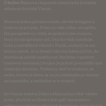
O knihe:
Bláznivá i dojemná romantická komédia
zabalená do kúzla Vianoc.
Nina má dobre platené miesto, skvelé kolegyne a
čoskoro ju povýšia. Práca ju však vôbec nenapĺňa.
Má perspektívny vzťah so spoľahlivým mužom,
ktorý ju má úprimne rád. Ona ho však nemiluje.
Čaká ju predĺžený víkend v Paríži, na ktorý sa ani
trochu neteší. A na dosah ruky má dokonalý byt, do
ktorého sa netúži nasťahovať. Nechtiac vypočutý
rozhovor neznámej dvojice ju prinúti premýšľať nad
vlastným životom. Vydesí ju, keď si uvedomí, že
osoba, ktorou je dnes, sa na jej niekdajšie ja vlastne
ani nepodobá, a rozhodne sa to zmeniť.
Do Vianoc zostáva 24dní a Nina začne robiť všetko
preto, aby bola na Štedrý deň opäť sama sebou -