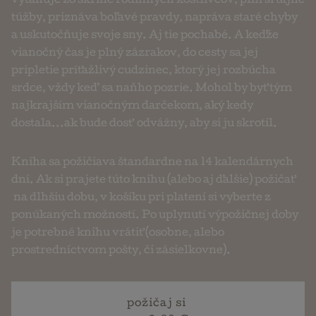
vyťahuje zo skrine rodinných kostlivcov, plní si tajné
túžby, priznáva boľavé pravdy, napráva staré chyby
a uskutočňuje svoje sny. Aj tie pochabé. A keďže
vianočný čas je plný zázrakov, do cesty sa jej
pripletie príťažlivý cudzinec, ktorý jej rozbúcha
srdce, vždy keď sa naňho pozrie. Mohol by byť tým
najkrajším vianočným darčekom, aký kedy
dostala...ak bude dosť odváźny, aby si ju skrotil.
Kniha sa požičiava štandardne na 14 kalendárnych
dní. Ak si prajete túto knihu (alebo aj ďalšie) požičať
na dlhšiu dobu, v košíku pri platení si vyberte z
ponúkaných možností. Po uplynutí výpožičnej doby
je potrebné knihu vrátiť (osobne, alebo
prostredníctvom pošty, či zásielkovne).
požičaj si