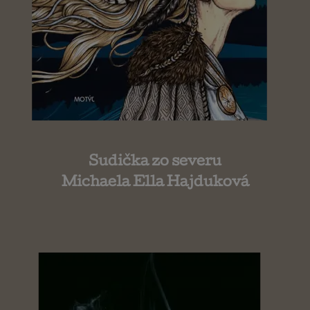
Sudička zo severu
Michaela Ella Hajduková