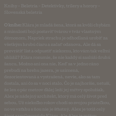
Knihy
-
Beletria
-
Detektívky, trilery a horory
-
Slovenská beletria
O knihe:
Klára je mladá žena, ktorá sa kvôli chybám
z minulosti bojí postaviť tvárou v tvár vlastným
démonom. Napriek strachu je odhodlaná urobiť za
všetkým hrubú čiaru a začať odznova. Ale dá sa
prevrátiť list a odpustiť niekomu, kto vám tak veľmi
ublížil? Klára rozumie, že nie každý si zaslúži druhú
šancu. Možno ani ona nie. Keď sa v jedno ráno
prebudí na brehu jazera, je uzimená,
dezorientovaná a vystrašená. nevie, ako sa tam
dostala, ani čo sa v noci stalo. Čo je najhoršie, netuší,
že len o pár metrov ďalej leží jej mŕtvy spolužiak.
Alex je nádejný architekt, ktorý má celý život pred
sebou. Už niekoľko rokov chodí so svojou priateľkou,
no vo vzťahu s ňou nie je šťastný. Alex je totiž celý