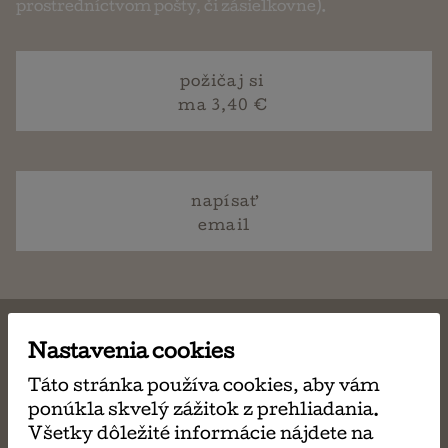
prostredníctvom pošty, či zásielkovne).
požičaj si
ma 3,40 €
napísať
email
Nastavenia cookies
Táto stránka používa cookies, aby vám
MÔŽE SA VÁM TIEŽ
ponúkla skvelý zážitok z prehliadania.
Všetky dôležité informácie nájdete na