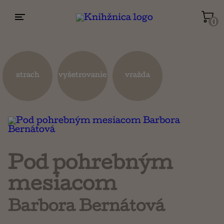
0
Životopisy a reportáže
Kuchárky
strach
vyšetrovanie
vražda
Mapy a cestovanie
Náboženstvo a ezoterika
Pod pohrebným
mesiacom
Barbora Bernátová