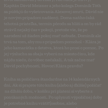
život zamilovaný do Kláry. Ale Alex je mŕtvy.
Kapitán Dávid Meizner a jeho kolega Dominik Tóth
sa púšťajú do vyšetrovania Alexovej smrti. Dávid nie
je novým prípadom nadšený. Doma naňho čaká
tehotná priateľka, termín pôrodu sa blíži a on by rád
strávil nejaký čas v pokoji, pretože vie, že po
narodení už žiaden pokoj mať nebude. Dominik ale
trvá na tom, aby mu s prípadom pomohol - Klára je
jeho kamarátka z detstva, ktorá ho prosí o pomoc. Po
jej výsluchu sa obaja vyberú na miesto činu, kde
nájdu niečo, čo vôbec nečakali. A tak začne mať
Dávid pochybnosti. Hovorí Klára pravdu?
Kniha sa požičiava štandardne na 14 kalendárnych
dní. Ak si prajete túto knihu (alebo aj ďalšie) požičať
na dlhšiu dobu, v košíku pri platení si vyberte z
ponúkaných možností. Po uplynutí výpožičnej doby
je potrebné knihu vrátiť (osobne, alebo