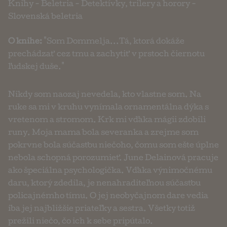
Knihy
-
Beletria
-
Detektívky, trilery a horory
-
Slovenská beletria
O knihe:
"Som Dommelja...Tá, ktorá dokáže
prechádzať cez tmu a zachytiť v prstoch čiernotu
ľudskej duše."
Nikdy som naozaj nevedela, kto vlastne som. Na
ruke sa mi v kruhu vynímala ornamentálna dýka s
vretenom a stromom. Krk mi vďaka mágii zdobili
runy. Moja mama bola severanka a zrejme som
pokrvne bola súčasťou niečoho, čomu som ešte úplne
nebola schopná porozumieť. June Delainová pracuje
ako špeciálna psychologička. Vďaka výnimočnému
daru, ktorý zdedila, je nenahraditeľnou súčasťou
policajnémho tímu. O jej neobyčajnom dare vedia
iba jej najbližšie priateľky a sestra. Všetky totiž
prežili niečo, čo ich k sebe pripútalo.