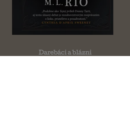
Darebáci a blázni
M.L. Rio