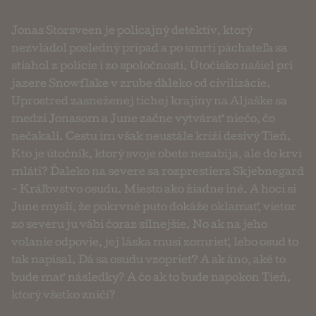
Jonas Storsveen je policajný detektív, ktorý
nezvládol posledný prípad a po smrti páchateľa sa
stiahol z polície i zo spoločnosti. Útočisko našiel pri
jazere Snowflake v zrube ďaleko od civilizácie.
Uprostred zasneženej tichej krajiny na Aljaške sa
medzi Jonasom a June začne vytvárať niečo, čo
nečakali. Cestu im však neustále kríži desivý Tieň.
Kto je útočník, ktorý svoje obete nezabíja, ale do krvi
mláti? Ďaleko na severe sa rozprestiera Skjebnegard
- Kráľovstvo osudu. Miesto ako žiadne iné. A hoci si
June myslí, že pokrvné puto dokáže oklamať, vietor
zo severu ju vábi čoraz silnejšie. No ak na jeho
volanie odpovie, jej láska musí zomrieť, lebo osud to
tak napísal. Dá sa osudu vzoprieť? A ak áno, aké to
bude mať následky? A čo ak to bude napokon Tieň,
ktorý všetko zničí?