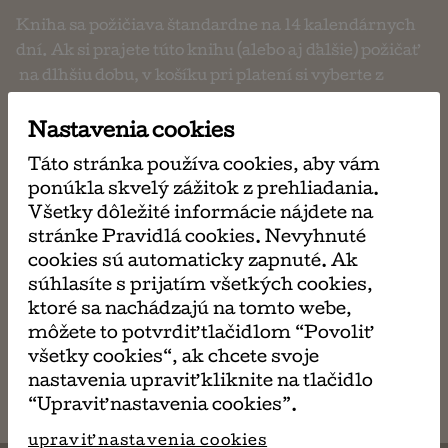
Kniha sa požičiava štandardne na 14 kalendárnych
dní. Ak si prajete túto knihu (alebo aj ďalšie) požičať
na dlhšiu dobu, v košíku pri platení si vyberte z
ponúkaných možností. Po uplynutí výpožičnej doby
je potrebné knihu vrátiť (osobne, alebo
Nastavenia cookies
prostredníctvom pošty, či zásielkovne).
Táto stránka používa cookies, aby vám
ponúkla skvelý zážitok z prehliadania.
Všetky dôležité informácie nájdete na
požičaj si
stránke Pravidlá cookies. Nevyhnuté
ma 3,60 €
cookies sú automaticky zapnuté. Ak
súhlasíte s prijatím všetkých cookies,
ktoré sa nachádzajú na tomto webe,
môžete to potvrdiť tlačidlom “Povoliť
napísať
všetky cookies“, ak chcete svoje
email
nastavenia upraviť kliknite na tlačidlo
“Upraviť nastavenia cookies”.
upraviť nastavenia cookies