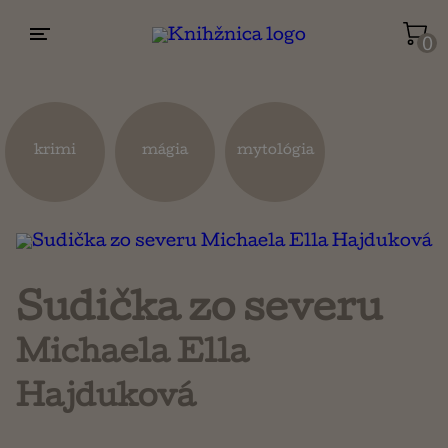
0
Životopisy a reportáže
Kuchárky
krimi
mágia
mytológia
Mapy a cestovanie
Náboženstvo a ezoterika
Sudička zo severu
Michaela Ella
Hajduková