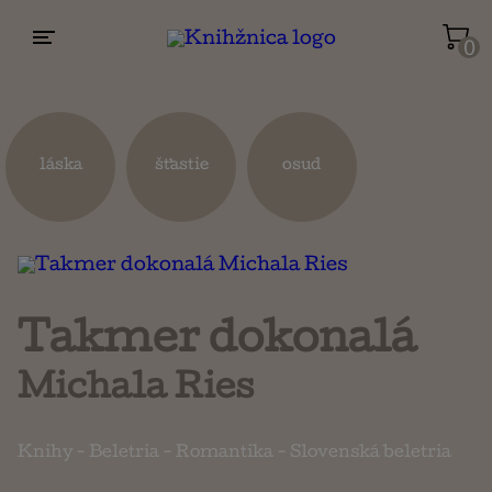
0
Životopisy a reportáže
Kuchárky
láska
šťastie
osud
Mapy a cestovanie
Náboženstvo a ezoterika
Takmer dokonalá
Michala Ries
Knihy
-
Beletria
-
Romantika
-
Slovenská beletria