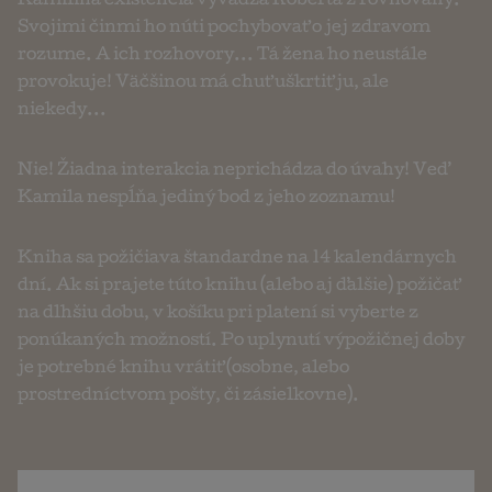
Kamilina existencia vyvádza Róberta z rovnováhy.
Svojimi činmi ho núti pochybovať o jej zdravom
rozume. A ich rozhovory... Tá žena ho neustále
provokuje! Väčšinou má chuť uškrtiť ju, ale
niekedy...
Nie! Žiadna interakcia neprichádza do úvahy! Veď
Kamila nespĺňa jediný bod z jeho zoznamu!
Kniha sa požičiava štandardne na 14 kalendárnych
dní. Ak si prajete túto knihu (alebo aj ďalšie) požičať
na dlhšiu dobu, v košíku pri platení si vyberte z
ponúkaných možností. Po uplynutí výpožičnej doby
je potrebné knihu vrátiť (osobne, alebo
prostredníctvom pošty, či zásielkovne).