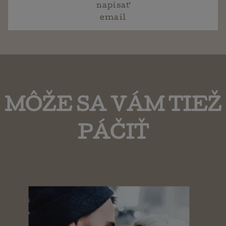
napísať
email
MÔŽE SA VÁM TIEŽ
PÁČIŤ