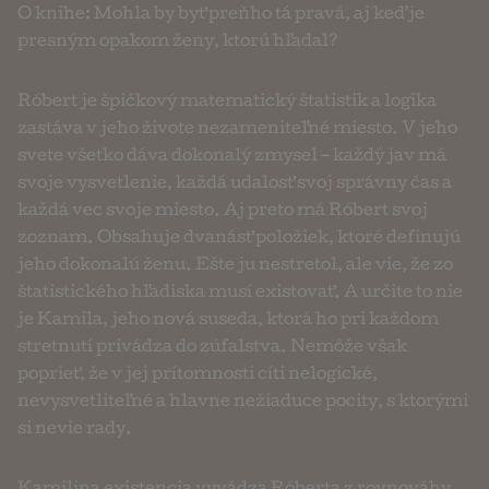
O knihe: Mohla by byť preňho tá pravá, aj keď je
presným opakom ženy, ktorú hľadal?
Róbert je špičkový matematický štatistik a logika
zastáva v jeho živote nezameniteľné miesto. V jeho
svete všetko dáva dokonalý zmysel – každý jav má
svoje vysvetlenie, každá udalosť svoj správny čas a
každá vec svoje miesto. Aj preto má Róbert svoj
zoznam. Obsahuje dvanásť položiek, ktoré definujú
jeho dokonalú ženu. Ešte ju nestretol, ale vie, že zo
štatistického hľadiska musí existovať. A určite to nie
je Kamila, jeho nová suseda, ktorá ho pri každom
stretnutí privádza do zúfalstva. Nemôže však
poprieť, že v jej prítomnosti cíti nelogické,
nevysvetliteľné a hlavne nežiaduce pocity, s ktorými
si nevie rady.