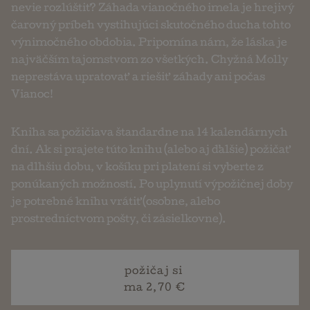
nevie rozlúštiť? Záhada vianočného imela je hrejivý
čarovný príbeh vystihujúci skutočného ducha tohto
výnimočného obdobia. Pripomína nám, že láska je
najväčším tajomstvom zo všetkých. Chyžná Molly
neprestáva upratovať a riešiť záhady ani počas
Vianoc!
Kniha sa požičiava štandardne na 14 kalendárnych
dní. Ak si prajete túto knihu (alebo aj ďalšie) požičať
na dlhšiu dobu, v košíku pri platení si vyberte z
ponúkaných možností. Po uplynutí výpožičnej doby
je potrebné knihu vrátiť (osobne, alebo
prostredníctvom pošty, či zásielkovne).
požičaj si
ma 2,70 €