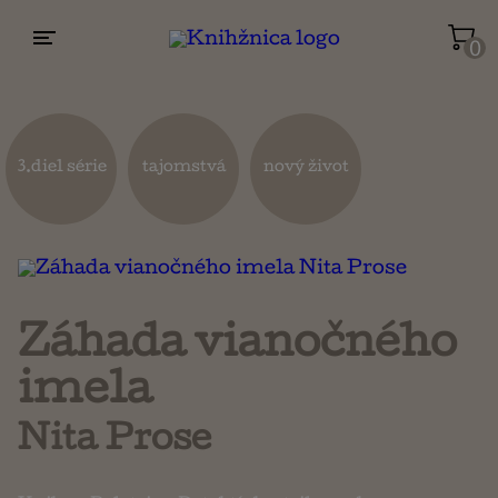
0
Životopisy a reportáže
Kuchárky
3.diel série
tajomstvá
nový život
Mapy a cestovanie
Náboženstvo a ezoterika
Záhada vianočného
imela
Nita Prose