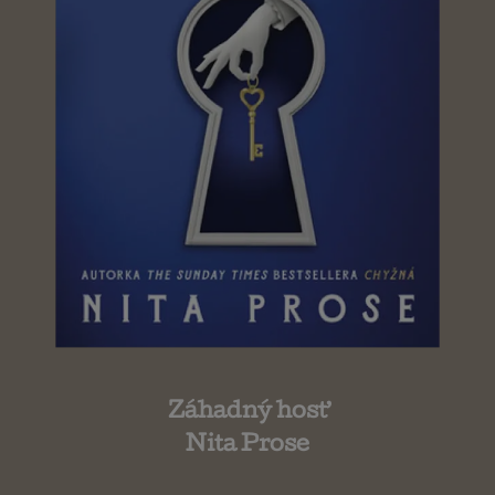
Záhadný hosť
Nita Prose