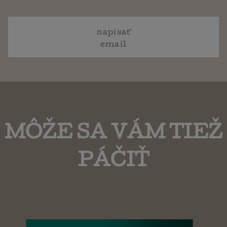
napísať
email
MÔŽE SA VÁM TIEŽ
PÁČIŤ