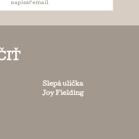
napísať
email
ČIŤ
Slepá ulička
Joy Fielding