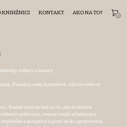
O KNIHŽNICI
KONTAKT
AKO NA TO?
0
e
ektívky, trilery a horory
žná. Poznám vaše tajomstvá. Ale čo viete vy
cu. Každé ráno sa teší na to, ako si oblečie
krobenú uniformu, vezme vozík s čistiacimi
 mydielka a šampóny a pustí sa do upratovania