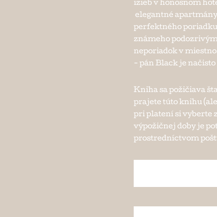
izieb v honosnom hote
elegantné apartmány ž
perfektného poriadku
známeho podozrivými 
neporiadok v miestnost
- pán Black je načist
Kniha sa požičiava št
prajete túto knihu (al
pri platení si vybert
výpožičnej doby je po
prostredníctvom pošty