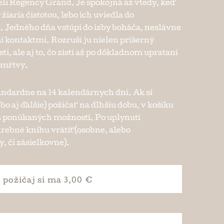
li Regency Grand. Je spokojná až vtedy, keď
iaria čistotou, lebo ich uviedla do
. Jedného dňa vstúpi do izby boháča, neslávne
kontaktmi. Rozruší ju nielen príšerný
i, ale aj to, čo zistí až po dôkladnom uprataní
o mŕtvy.
andardne na 14 kalendárnych dní. Ak si
ebo aj ďalšie) požičať na dlhšiu dobu, v košíku
e z ponúkaných možností. Po uplynutí
trebné knihu vrátiť (osobne, alebo
, či zásielkovne).
požičaj si
ma 3,00 €