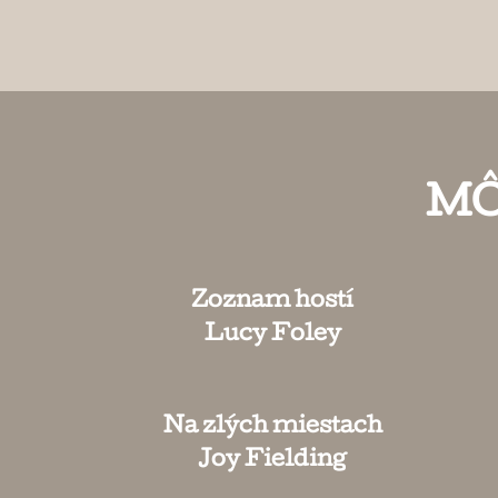
MÔ
Zoznam hostí
Lucy Foley
Na zlých miestach
Joy Fielding