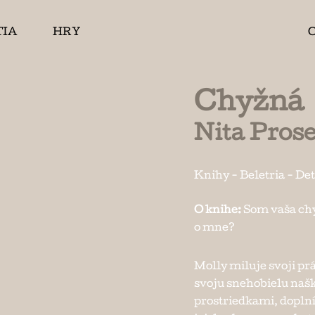
TIA
HRY
Chyžná
Nita Pros
Knihy
-
Beletria
-
Det
O knihe:
Som vaša chy
o mne?
Molly miluje svoji prá
svoju snehobielu naš
prostriedkami, doplní