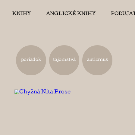
KNIHY
ANGLICKÉ KNIHY
PODUJA
poriadok
tajomstvá
autizmus