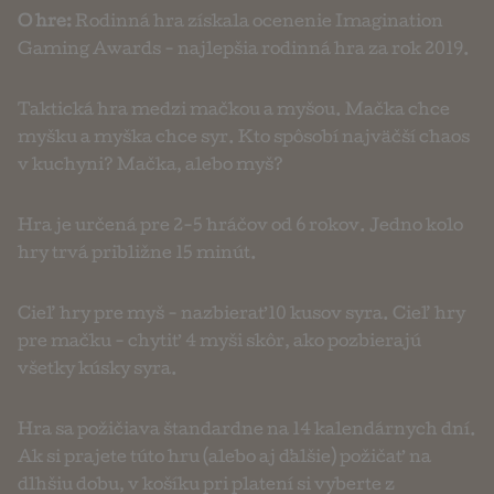
O hre:
Rodinná hra získala ocenenie Imagination
Gaming Awards - najlepšia rodinná hra za rok 2019.
Taktická hra medzi mačkou a myšou. Mačka chce
myšku a myška chce syr. Kto spôsobí najväčší chaos
v kuchyni? Mačka, alebo myš?
Hra je určená pre 2-5 hráčov od 6 rokov. Jedno kolo
hry trvá približne 15 minút.
Cieľ hry pre myš - nazbierať 10 kusov syra. Cieľ hry
pre mačku - chytiť 4 myši skôr, ako pozbierajú
všetky kúsky syra.
Hra sa požičiava štandardne na 14 kalendárnych dní.
Ak si prajete túto hru (alebo aj ďalšie) požičať na
dlhšiu dobu, v košíku pri platení si vyberte z