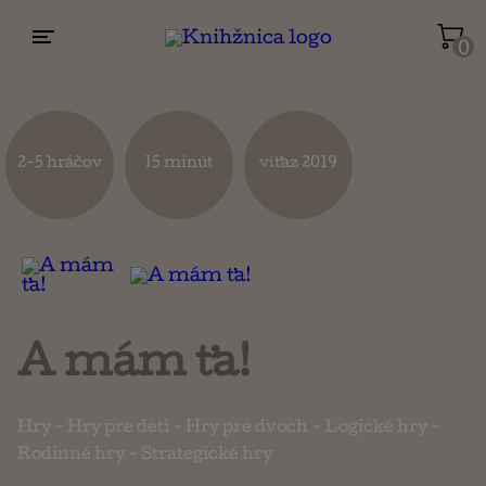
0
Životopisy a reportáže
Kuchárky
2-5 hráčov
15 minút
víťaz 2019
Mapy a cestovanie
Náboženstvo a ezoterika
A mám ťa!
Hry
-
Hry pre deti
-
Hry pre dvoch
-
Logické hry
-
Rodinné hry
-
Strategické hry