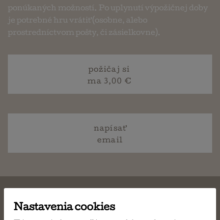
ponúkaných možností. Po uplynutí výpožičnej doby
je potrebné hru vrátiť (osobne, alebo
prostredníctvom pošty, či zásielkovne).
požičaj si
ma 3,00 €
napísať
email
Nastavenia cookies