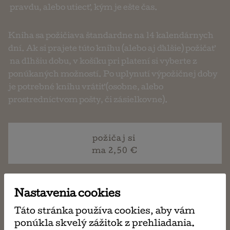
pravdu, alebo utiecť, kým je ešte čas.
Kniha sa požičiava štandardne na 14 kalendárnych
dní. Ak si prajete túto knihu (alebo aj ďalšie) požičať
na dlhšiu dobu, v košíku pri platení si vyberte z
ponúkaných možností. Po uplynutí výpožičnej doby
je potrebné knihu vrátiť (osobne, alebo
prostredníctvom pošty, či zásielkovne).
požičaj si
ma 2,50 €
Nastavenia cookies
napísať
Táto stránka používa cookies, aby vám
email
ponúkla skvelý zážitok z prehliadania.