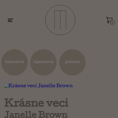
Motivácia a sebarozvoj
Umenie a dizajn
0
Životopisy a reportáže
Kuchárky
klamstvá
tajomstvá
pomsta
Mapy a cestovanie
Náboženstvo a ezoterika
Krásne veci
Janelle Brown