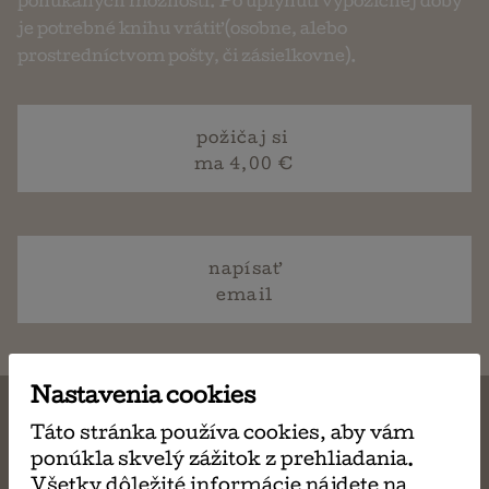
ponúkaných možností. Po uplynutí výpožičnej doby
je potrebné knihu vrátiť (osobne, alebo
prostredníctvom pošty, či zásielkovne).
požičaj si
ma 4,00 €
napísať
email
Nastavenia cookies
Táto stránka používa cookies, aby vám
ponúkla skvelý zážitok z prehliadania.
Všetky dôležité informácie nájdete na