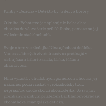
Knihy
-
Beletria
-
Detektívky, trilery a horory
O knihe: Bohatstvo je náplasť, nie liek a ak sa
choroba do vás zažerie príliš hlboko, peniaze na jej
vyliečenie stačiť nebudú.
Svoje o tom vie zlodejka Nina aj bohatá dedička
Vanessa, ktorých životné cesty sa pretínajú v
strhujúcom trileri o zrade, láske, túžbe a
chamtivosti.
Nina vyrastá v chudobných pomeroch a hoci sa jej
nakoniec podarí získať vysokoškolský titul,
nepriazňou osudu skončí ako zlodejka. So svojím
prefíkaným írskym priateľom Lachlanom okrádajú
zbohatlícke losangelské detičky.