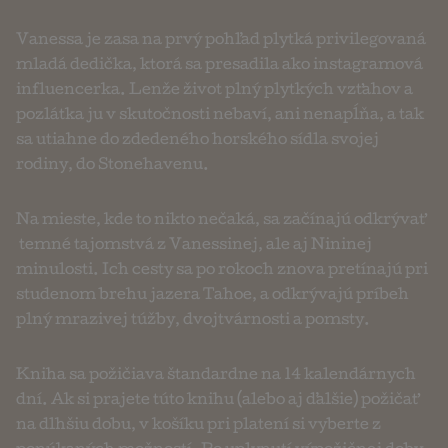
Vanessa je zasa na prvý pohľad plytká privilegovaná
mladá dedička, ktorá sa presadila ako instagramová
influencerka. Lenže život plný plytkých vzťahov a
pozlátka ju v skutočnosti nebaví, ani nenapĺňa, a tak
sa utiahne do zdedeného horského sídla svojej
rodiny, do Stonehavenu.
Na mieste, kde to nikto nečaká, sa začínajú odkrývať
temné tajomstvá z Vanessinej, ale aj Nininej
minulosti. Ich cesty sa po rokoch znova pretínajú pri
studenom brehu jazera Tahoe, a odkrývajú príbeh
plný mrazivej túžby, dvojtvárnosti a pomsty.
Kniha sa požičiava štandardne na 14 kalendárnych
dní. Ak si prajete túto knihu (alebo aj ďalšie) požičať
na dlhšiu dobu, v košíku pri platení si vyberte z