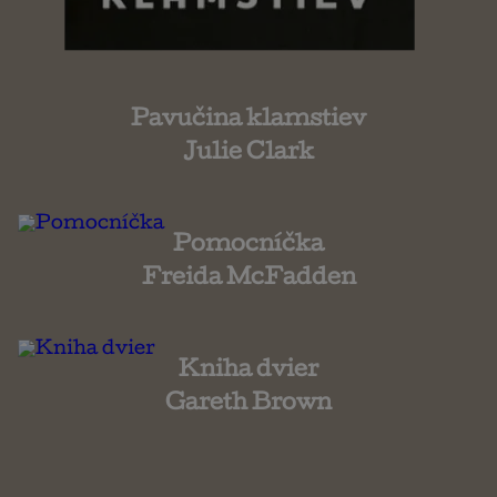
Pavučina klamstiev
Julie Clark
Pomocníčka
Freida McFadden
Kniha dvier
Gareth Brown