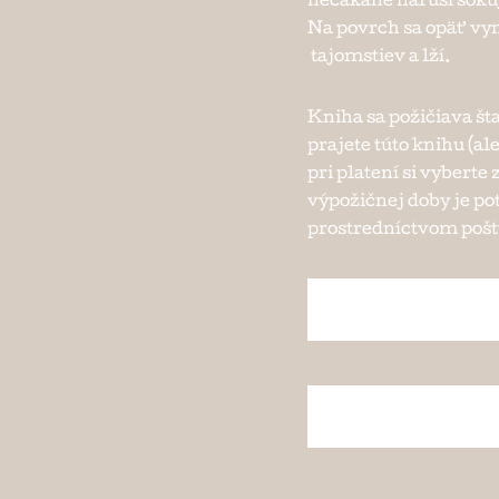
nečakane naruší šokujú
Na povrch sa opäť vyná
tajomstiev a lží.
Kniha sa požičiava št
prajete túto knihu (ale
pri platení si vybert
výpožičnej doby je po
prostredníctvom pošty