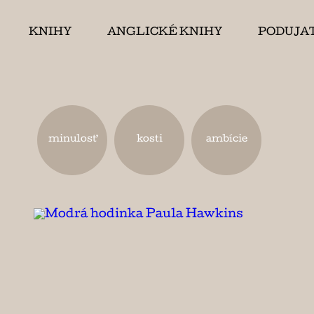
KNIHY
ANGLICKÉ KNIHY
PODUJA
minulosť
kosti
ambície