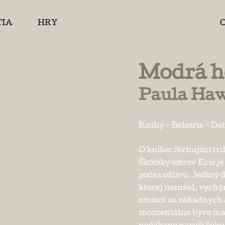
TIA
HRY
Modrá h
Paula Ha
Knihy
-
Beletria
-
Det
O knihe: Strhujúci tri
Škótsky ostrov Eris j
počas odlivu. Jediný
ktorej manžel, vychý
zmizol za záhadných 
momentálne býva iná 