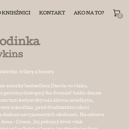
O KNIHŽNICI
KONTAKT
AKO NA TO?
0
odinka
wkins
ektívky, trilery a horory
ler autorky bestsellera Dievča vo vlaku.
e z pevniny dostupný iba dvanásť hodín denne
 dom tam kedysi obývala slávna umelkyňa,
rený sukničkár, pred dvadsiatimi rokmi
a dodnes nevyjasnených okolností. Na ostrove
žena – Grace. Jej pokojný život však