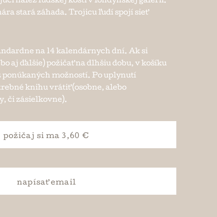
ci nález ľudskej kosti v londýnskej galérii.
ra stará záhada. Trojicu ľudí spojí sieť
andardne na 14 kalendárnych dní. Ak si
bo aj ďalšie) požičať na dlhšiu dobu, v košíku
e z ponúkaných možností. Po uplynutí
trebné knihu vrátiť (osobne, alebo
, či zásielkovne).
požičaj si
ma 3,60 €
napísať
email