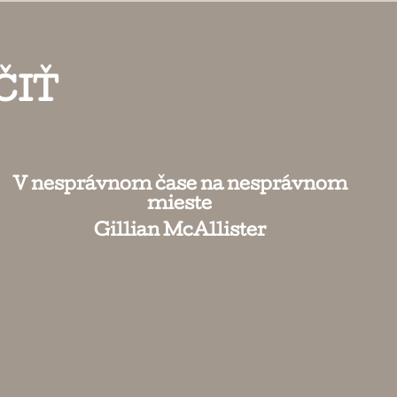
ČIŤ
V nesprávnom čase na nesprávnom
mieste
Gillian McAllister