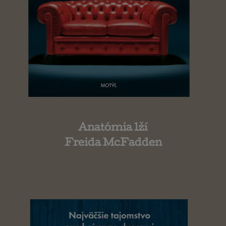
Anatómia lží
Freida McFadden