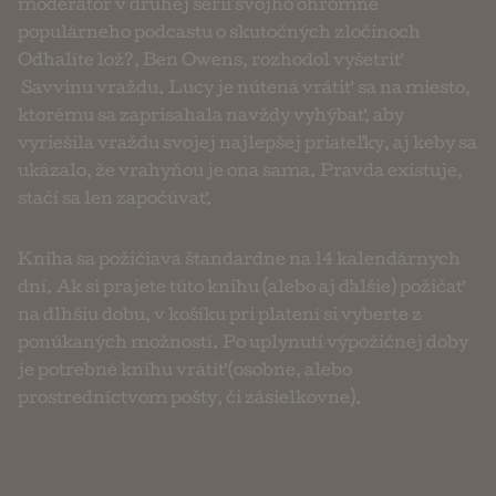
moderátor v druhej sérii svojho ohromne
populárneho podcastu o skutočných zločinoch
Odhalíte lož?, Ben Owens, rozhodol vyšetriť
Savvinu vraždu. Lucy je nútená vrátiť sa na miesto,
ktorému sa zaprisahala navždy vyhýbať, aby
vyriešila vraždu svojej najlepšej priateľky, aj keby sa
ukázalo, že vrahyňou je ona sama. Pravda existuje,
stačí sa len započúvať.
Kniha sa požičiava štandardne na 14 kalendárnych
dní. Ak si prajete túto knihu (alebo aj ďalšie) požičať
na dlhšiu dobu, v košíku pri platení si vyberte z
ponúkaných možností. Po uplynutí výpožičnej doby
je potrebné knihu vrátiť (osobne, alebo
prostredníctvom pošty, či zásielkovne).