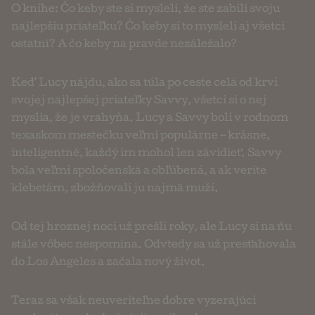
O knihe: Čo keby ste si mysleli, že ste zabili svoju
najlepšiu priateľku? Čo keby si to mysleli aj všetci
ostatní? A čo keby na pravde nezáležalo?
Keď Lucy nájdu, ako sa túla po ceste celá od krvi
svojej najlepšej priateľky Savvy, všetci si o nej
myslia, že je vrahyňa. Lucy a Savvy boli v rodnom
texaskom mestečku veľmi populárne – krásne,
inteligentné, každý im mohol len závidieť. Savvy
bola veľmi spoločenská a obľúbená, a ak veríte
klebetám, zbožňovali ju najmä muži.
Od tej hroznej noci už prešli roky, ale Lucy si na ňu
stále vôbec nespomína. Odvtedy sa už presťahovala
do Los Angeles a začala nový život.
Teraz sa však neuveriteľne dobre vyzerajúci