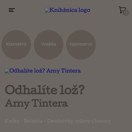
0
Životopisy a reportáže
Kuchárky
klamstvá
vražda
tajomstvo
Mapy a cestovanie
Náboženstvo a ezoterika
Odhalíte lož?
Amy Tintera
Knihy
-
Beletria
-
Detektívky, trilery a horory