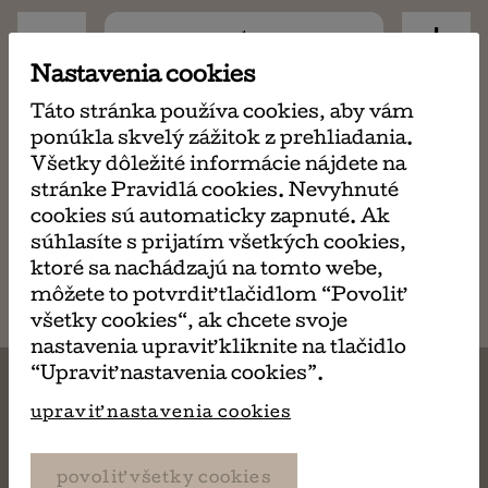
-
+
Nastavenia cookies
Táto stránka používa cookies, aby vám
požičaj si
ponúkla skvelý zážitok z prehliadania.
ma 3,20 €
Všetky dôležité informácie nájdete na
stránke Pravidlá cookies. Nevyhnuté
cookies sú automaticky zapnuté. Ak
súhlasíte s prijatím všetkých cookies,
napísať
ktoré sa nachádzajú na tomto webe,
email
môžete to potvrdiť tlačidlom “Povoliť
všetky cookies“, ak chcete svoje
nastavenia upraviť kliknite na tlačidlo
“Upraviť nastavenia cookies”.
upraviť nastavenia cookies
MÔŽE SA VÁM TIEŽ
povoliť všetky cookies