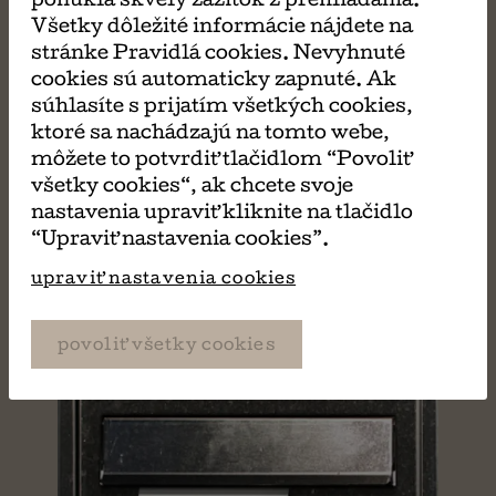
MÔŽE SA VÁM TIEŽ
ponúkla skvelý zážitok z prehliadania.
Všetky dôležité informácie nájdete na
stránke Pravidlá cookies. Nevyhnuté
PÁČIŤ
cookies sú automaticky zapnuté. Ak
súhlasíte s prijatím všetkých cookies,
ktoré sa nachádzajú na tomto webe,
môžete to potvrdiť tlačidlom “Povoliť
všetky cookies“, ak chcete svoje
nastavenia upraviť kliknite na tlačidlo
“Upraviť nastavenia cookies”.
upraviť nastavenia cookies
povoliť všetky cookies