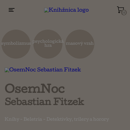
0
Životopisy a reportáže
Kuchárky
psychologická
symbolizmus
masový vrah
hra
Mapy a cestovanie
Náboženstvo a ezoterika
OsemNoc
Sebastian Fitzek
Knihy
-
Beletria
-
Detektívky, trilery a horory