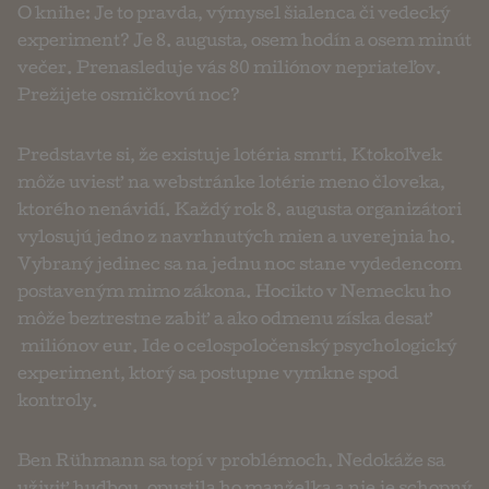
O knihe: Je to pravda, výmysel šialenca či vedecký
experiment? Je 8. augusta, osem hodín a osem minút
večer. Prenasleduje vás 80 miliónov nepriateľov.
Prežijete osmičkovú noc?
Predstavte si, že existuje lotéria smrti. Ktokoľvek
môže uviesť na webstránke lotérie meno človeka,
ktorého nenávidí. Každý rok 8. augusta organizátori
vylosujú jedno z navrhnutých mien a uverejnia ho.
Vybraný jedinec sa na jednu noc stane vydedencom
postaveným mimo zákona. Hocikto v Nemecku ho
môže beztrestne zabiť a ako odmenu získa desať
miliónov eur. Ide o celospoločenský psychologický
experiment, ktorý sa postupne vymkne spod
kontroly.
Ben Rühmann sa topí v problémoch. Nedokáže sa