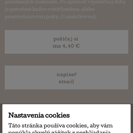
ponúkaných možností. Po uplynutí výpožičnej doby
je potrebné knihu vrátiť (osobne, alebo
prostredníctvom pošty, či zásielkovne).
požičaj si
ma 4,40 €
napísať
email
Nastavenia cookies
Táto stránka používa cookies, aby vám