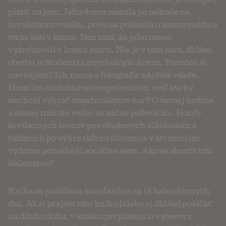
uživiť hudbou, opustila ho manželka a nie je schopný
platiť nájom. Jeho dcéra zostala po nehode na
invalidnom vozíku, preto sa pokúsila o samovraždu a
teraz leží v kóme. Ben zistí, že jeho meno
vyžrebovali v lotérii smrti. Nie je v tom sám, ďalšou
obeťou je študentka psychológie Arezu. Pomôžu si
navzájom? Ich mená a fotografie nájdete všade.
Hrozí im skutočné nebezpečenstvo, veď kto by
nechcel vyhrať desať miliónov eur? O ôsmej hodine
a ôsmej minúte večer sa začne poľovačka. Hordy
krvilačných lovcov povzbudených alkoholom a
túžiacich po výhre tiahnu ulicami a v štvanici im
výdatne pomáhajú sociálne siete. Ako sa skončí toto
šialenstvo?
Kniha sa požičiava štandardne na 14 kalendárnych
dní. Ak si prajete túto knihu (alebo aj ďalšie) požičať
na dlhšiu dobu, v košíku pri platení si vyberte z