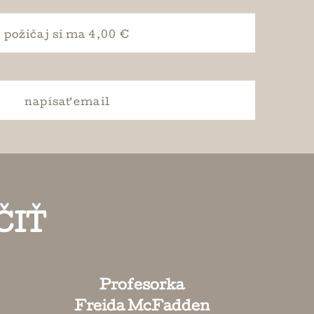
požičaj si
ma 4,00 €
napísať
email
ČIŤ
Profesorka
Freida McFadden