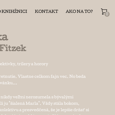
O KNIHŽNICI
KONTAKT
AKO NA TO?
0
ka
Fitzek
ektívky, trilery a horory
retnutie. Vlastne celkom fajn vec. No beda
zvánku...
 nikdy veľmi nerozumela s bývalými
i ju "šialená Marla". Vždy stála bokom,
olektívu a presvedčená, že je lepšie držať si