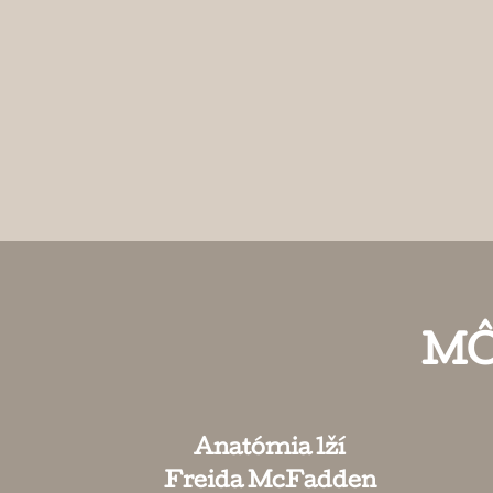
MÔ
Anatómia lží
Freida McFadden