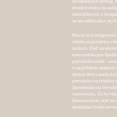
od ostatných odstup. 
strašný útok a na zabi
identifikovať, a terap
sa len odohrala v jej 
Marla je inteligentná
všetko si pamätá a vš
uniknú. Keď sa akotak
externistka pre Spolk
psychická záťaž - ana
v najhlbších stokách 
týrané deti a zachrán
pozvánku na triedny z
Spomienky na bývalýc
varovaním. Čo by však
Samozrejme, stať sa 
spolužiaci budú rovna