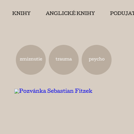
KNIHY
ANGLICKÉ KNIHY
PODUJA
zmiznutie
trauma
psycho