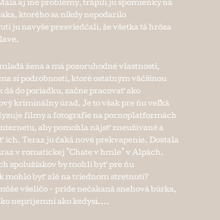
Mala aj iné problémy, trápili ju spomienky na
jaka, ktorého sa nikdy nepodarilo
euti ju navyše presviedčali, že všetka tá hrôza
hlave.
 mladá žena a má pozoruhodné vlastnosti,
íma si podrobnosti, ktoré ostatným väčšinou
 dá do poriadku, začne pracovať ako
ový kriminálny úrad. Je to však pre ňu veľká
lyzuje filmy a fotografie na pornoplatformách
internetu, aby pomohla nájsť zneužívané a
iť ich. Teraz ju čaká nové prekvapenie. Dostala
raz v romatickej "Chate v hmle" v Alpách.
h spolužiakov by mohli byť pre ňu
 mohlo byť zlé na triednom stretnutí?
môže všeličo - príde nečakaná snehová búrka,
ko nepríjemní ako kedysi....