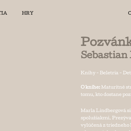
TIA
HRY
Pozván
Sebastian 
Knihy
-
Beletria
-
Det
O knihe:
Maturitné st
tomu, kto dostane po
Marla Lindbergová si
spolužiakmi. Prezýval
vylúčená z triedneho k