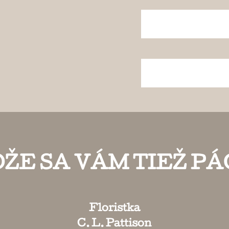
ŽE SA VÁM TIEŽ PÁ
Floristka
C. L. Pattison