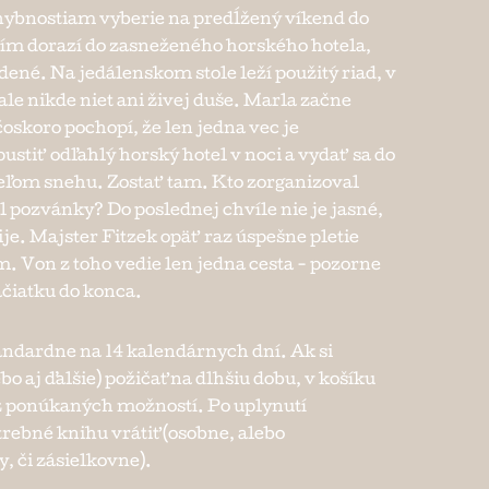
hybnostiam vyberie na predĺžený víkend do
ím dorazí do zasneženého horského hotela,
dené. Na jedálenskom stole leží použitý riad, v
ale nikde niet ani živej duše. Marla začne
čoskoro pochopí, že len jedna vec je
ustiť odľahlý horský hotel v noci a vydať sa do
ľom snehu. Zostať tam. Kto zorganizoval
al pozvánky? Do poslednej chvíle nie je jasné,
ije. Majster Fitzek opäť raz úspešne pletie
m. Von z toho vedie len jedna cesta - pozorne
začiatku do konca.
andardne na 14 kalendárnych dní. Ak si
bo aj ďalšie) požičať na dlhšiu dobu, v košíku
e z ponúkaných možností. Po uplynutí
trebné knihu vrátiť (osobne, alebo
, či zásielkovne).