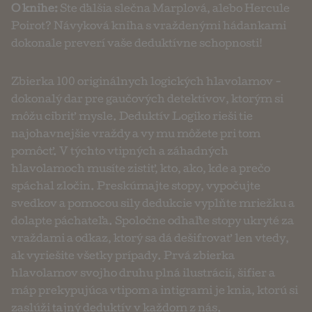
O knihe:
Ste ďalšia slečna Marplová, alebo Hercule
Poirot? Návyková kniha s vraždenými hádankami
dokonale preverí vaše deduktívne schopnosti!
Zbierka 100 originálnych logických hlavolamov -
dokonalý dar pre gaučových detektívov, ktorým si
môžu cibriť mysle. Deduktív Logiko rieši tie
najohavnejšie vraždy a vy mu môžete pri tom
pomôcť. V týchto vtipných a záhadných
hlavolamoch musíte zistiť, kto, ako, kde a prečo
spáchal zločin. Preskúmajte stopy, vypočujte
svedkov a pomocou sily dedukcie vyplňte mriežku a
dolapte páchateľa. Spoločne odhaľte stopy ukryté za
vraždami a odkaz, ktorý sa dá dešifrovať len vtedy,
ak vyriešite všetky prípady. Prvá zbierka
hlavolamov svojho druhu plná ilustrácií, šifier a
máp prekypujúca vtipom a intigrami je knia, ktorú si
zaslúži tajný deduktív v každom z nás.