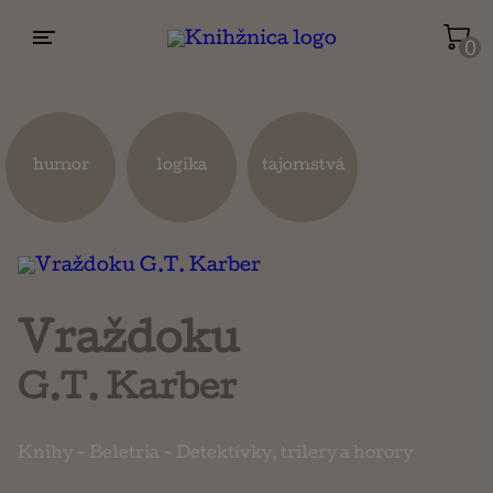
0
Životopisy a reportáže
Kuchárky
humor
logika
tajomstvá
Mapy a cestovanie
Náboženstvo a ezoterika
Vraždoku
G.T. Karber
Knihy
-
Beletria
-
Detektívky, trilery a horory