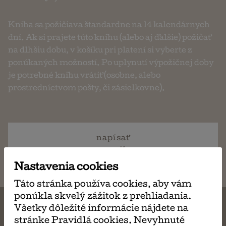
Kniha sa požičiava štandardne na 14 kalendárnych
dní. Ak si prajete túto knihu (alebo aj ďalšie) požičať
na dlhšiu dobu, v košíku pri platení si vyberte z
ponúkaných možností. Po uplynutí výpožičnej doby
je potrebné knihu vrátiť (osobne, alebo
prostredníctvom pošty, či zásielkovne).
napísať
email
Nastavenia cookies
Táto stránka používa cookies, aby vám
ponúkla skvelý zážitok z prehliadania.
Všetky dôležité informácie nájdete na
stránke Pravidlá cookies. Nevyhnuté