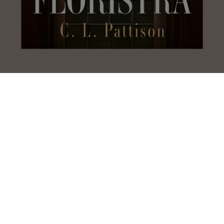
Floristka
C. L. Pattison
Nikto nič nevidel
Andrea Mara
Vráť sa domov
Laura Barrow