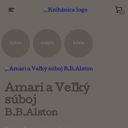
0
Životopisy a reportáže
Kuchárky
2.diel
mágia
kúzla
Mapy a cestovanie
Náboženstvo a ezoterika
Amari a Veľký
súboj
B.B.Alston