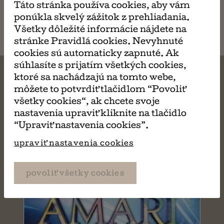
Táto stránka používa cookies, aby vám
napísať
ponúkla skvelý zážitok z prehliadania.
email
Všetky dôležité informácie nájdete na
stránke Pravidlá cookies. Nevyhnuté
cookies sú automaticky zapnuté. Ak
súhlasíte s prijatím všetkých cookies,
ktoré sa nachádzajú na tomto webe,
môžete to potvrdiť tlačidlom “Povoliť
všetky cookies“, ak chcete svoje
MÔŽE SA VÁM TIEŽ
nastavenia upraviť kliknite na tlačidlo
“Upraviť nastavenia cookies”.
PÁČIŤ
upraviť nastavenia cookies
povoliť všetky cookies