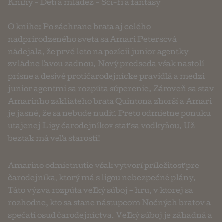
Knihy
-
Deti a mládež
-
Sci-fi a fantasy
O knihe: Po záchrane brata aj celého
nadprirodzeného sveta sa Amari Petersová
nádejala, že prvé leto na pozícii junior agentky
zvládne ľavou zadnou. Nový predseda však nastolí
prísne a desivé protičarodejnícke pravidlá a medzi
junior agentmi sa rozpúta súperenie. Zároveň sa stav
Amarinho zakliateho brata Quintona zhorší a Amari
je jasné, že sa nebude nudiť. Preto odmietne ponuku
utajenej Ligy čarodejníkov stať sa vodkyňou. Už
beztak má veľa starostí!
Amarino odmietnutie však vytvorí príležitosť pre
čarodejníka, ktorý má s ligou nebezpečné plány.
Táto výzva rozpúta veľký súboj – hru, v ktorej sa
rozhodne, kto sa stane nástupcom Nočných bratov a
spečatí osud čarodejníctva. Veľký súboj je záhadná a