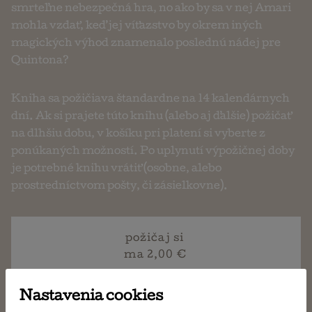
smrteľne nebezpečná hra, no ako by sa v nej Amari
mohla vzdať, keď jej víťazstvo by okrem iných
magických výhod znamenalo poslednú nádej pre
Quintona?
Kniha sa požičiava štandardne na 14 kalendárnych
dní. Ak si prajete túto knihu (alebo aj ďalšie) požičať
na dlhšiu dobu, v košíku pri platení si vyberte z
ponúkaných možností. Po uplynutí výpožičnej doby
je potrebné knihu vrátiť (osobne, alebo
prostredníctvom pošty, či zásielkovne).
požičaj si
ma 2,00 €
Nastavenia cookies